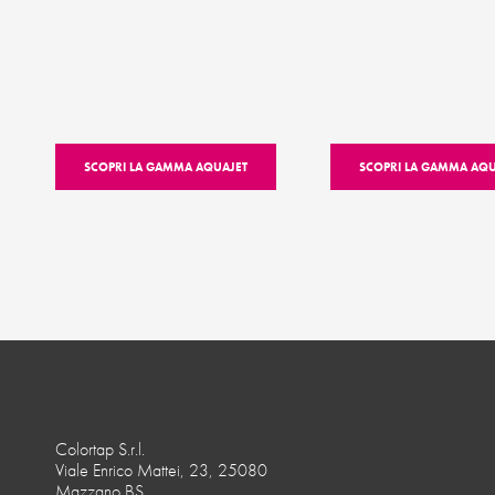
SCOPRI LA GAMMA AQUAJET
SCOPRI LA GAMMA AQ
Colortap S.r.l.
Viale Enrico Mattei, 23, 25080
Mazzano BS