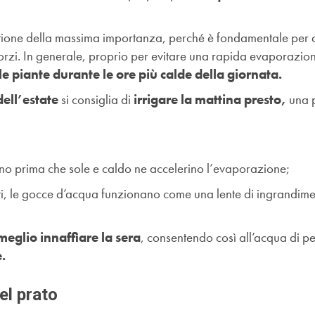
questione della massima importanza, perché è fondamentale per 
forzi. In generale, proprio per evitare una rapida evaporazio
e le piante durante le ore più calde della giornata.
ell’estate
si consiglia di
irrigare la mattina presto,
una 
eno prima che sole e caldo ne accelerino l’evaporazione;
nfatti, le gocce d’acqua funzionano come una lente di ingrandim
meglio innaffiare la sera
, consentendo così all’acqua di p
.
del prato