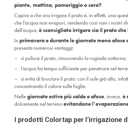
piante, mattina, pomeriggio o sera?
Capire a che ora irrigare il prato è, in effetti, una 
che l’acqua non evapori, rendendo così vani i nostri s
dell’acqua,
è sconsigliato irrigare sia il prato ch
In
primavera e durante le giornate meno afose d
presenta numerosi vantaggi:
– si pulisce il prato, rimuovendo la rugiada notturna;
– l’acqua ha tempo sufficiente per penetrare nel terr
– si evita di bruciare il prato: con il sole già alto, i
concentrando il calore sulle foglie.
Nelle
giornate estive più calde e afose
, invece,
è 
dolcemente nel terreno
evitandone l’evaporazione
I prodotti Colortap per l’irrigazione 