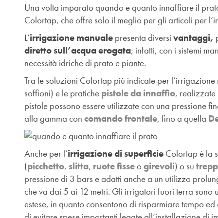
Una volta imparato quando e quanto innaffiare il prat
Colortap, che offre solo il meglio per gli articoli per l’
L’
irrigazione manuale
presenta diversi
vantaggi,
diretto sull’acqua erogata
; infatti, con i sistemi m
necessità idriche di prato e piante.
Tra le soluzioni Colortap più indicate per l’irrigazion
soffioni) e le pratiche
pistole da innaffio
, realizzate
pistole possono essere utilizzate con una pressione fin
alla gamma con
comando frontale
, fino a quella
D
Anche per l’
irrigazione di superficie
Colortap è la s
(
picchetto
,
slitta
,
ruote fisse
o
girevoli
) o su
trepp
pressione di 3 bars e adatti anche a un utilizzo prolung
che va dai 5 ai 12 metri. Gli irrigatori fuori terra sono 
estese, in quanto consentono di risparmiare tempo ed 
di evitare spese importanti legate all’installazione di im