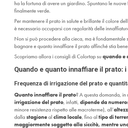
ha la fortuna di avere un giardino. Spuntano le nuove f
finalmente verde.
Per mantenere il prato in salute e brillante il colore d
è necessario occuparsi con regolarità delle innaffiatur
Non si può procedere alla cieca, ma è fondamentale sap
bagnare e quanto innaffiare il prato affinché stia bene
Scopriamo allora i consigli di Colortap su
quando e q
Quando e quanto innaffiare il prato: 
Frequenza di irrigazione del prato e quanti
Quanto innaffiare il prato
? A questa domanda, in r
irrigazione del prato
, infatti,
dipende da numerosi
minore resistenza rispetto alle macroterme), all’
altezz
dalla
stagione
al
clima locale
, fino al
tipo di terr
maggiormente soggetto alla siccità, mentre uno