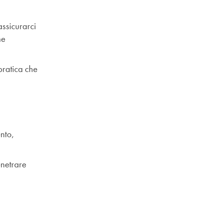
assicurarci
ne
pratica che
ento,
enetrare