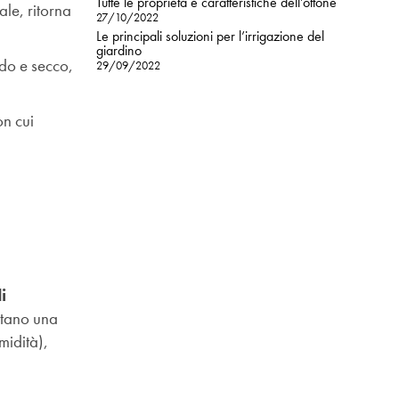
Tutte le proprietà e caratteristiche dell’ottone
ale, ritorna
27/10/2022
Le principali soluzioni per l’irrigazione del
giardino
ldo e secco,
29/09/2022
on cui
i
ntano una
midità),