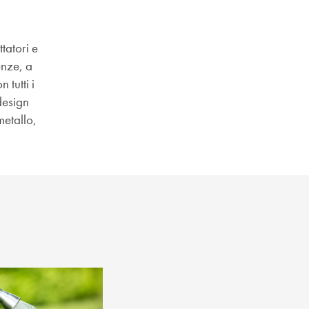
tatori e
enze, a
 tutti i
design
metallo,