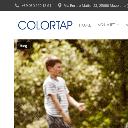
+39 030 259 12 61
Via Enrico Mattei 23, 25080 Mazzano (B
AQUAJET
HOME
AQUAJET
HOME
Blog