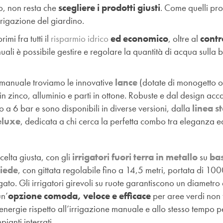
o, non resta che
scegliere i prodotti giusti
. Come quelli pro
irrigazione del giardino.
primi fra tutti il
risparmio idrico
ed economico
, oltre al
contr
anuali è possibile gestire e regolare la quantità di acqua sulla 
e manuale troviamo le innovative
lance
(dotate di monogetto o
 in zinco, alluminio e parti in ottone. Robuste e dal design acca
o a 6 bar e sono disponibili in diverse versioni, dalla
linea s
eluxe
, dedicata a chi cerca la perfetta combo tra eleganza ed
celta giusta, con gli
irrigatori fuori terra in metallo
su
ba
iede
, con gittata regolabile fino a 14,5 metri, portata di 100
ato. Gli irrigatori girevoli su ruote garantiscono un diametro 
un’
opzione comoda, veloce e efficace
per aree verdi non
energie rispetto all’irrigazione manuale e allo stesso tempo 
pianti interrati.