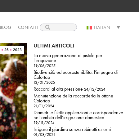
I
BLOG
Search:
ITALIAN
Search:
ITALIAN
BLOG
CONTATTI
ULTIMI ARTICOLI
26
2023
La nuova generazione di pistole per
l’irrigazione
19/06/2025
Biodiversità ed ecosostenibilità: l’impegno di
Colortap
13/01/2025
Raccordi al alta pressione
24/12/2024
Manutenzione della raccorderia in ottone
Colortap
21/11/2024
Diametri e filetti: applicazioni e corrispondenze
nell’ambito dell’irrigazione domestica
19/11/2024
Irrigare il giardino senza rubinetti esterni
01/08/2024