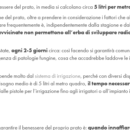
essere del prato, in media si calcolano circa
5 litri per met
ne del prato, oltre a prendere in considerazione i fattori che
gare frequentemente è, indipendentemente dalla stagione e dal
avvicinate non permettono all’erba di sviluppare radic
state,
ogni 2-5 giorni
circa: così facendo si garantirà comu
genza di patologie fungine, cosa che accadrebbe laddove le i
Dipende molto dal
sistema di irrigazione
, perché con diversi disp
isogno medio è di 5 litri al metro quadro,
il tempo necessar
dalle pistole per l’irrigazione fino agli irrigatori o all’impianto 
rantire il benessere del proprio prato è:
quando innaffiar