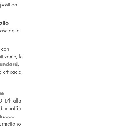
posti da
ollo
base delle
 con
ttivante, le
tandard
,
 efficacia.
se
0 lt/h alla
di innaffio
 troppo
permettono