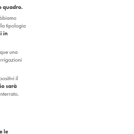
ro quadro.
 abbiamo
la tipologia
i in
nque una
rrigazioni
ositivi il
io sarà
interrato.
e le