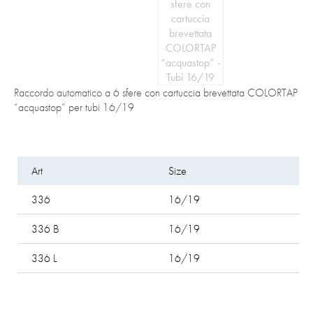
Raccordo automatico a 6 sfere con cartuccia brevettata COLORTAP
“acquastop” per tubi 16/19
Art
Size
P
336
16/19
–
336 B
16/19
bl
336 L
16/19
l