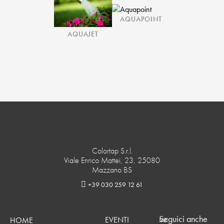
AQUAPOINT
AQUAJET
Colortap S.r.l.
Viale Enrico Mattei, 23, 25080
Mazzano BS
+39 030 259 12 61
Seguici anche su:
EVENTI
HOME