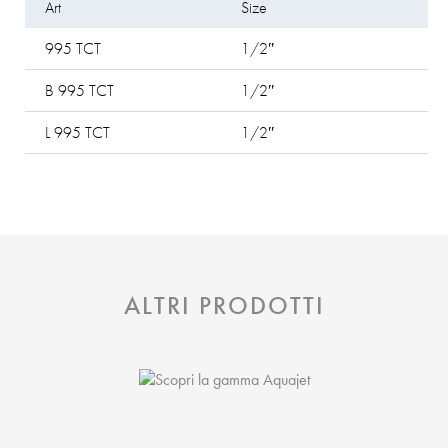
Art
Size
P
995 TCT
1/2″
b
B 995 TCT
1/2″
bl
L 995 TCT
1/2″
l
ALTRI PRODOTTI