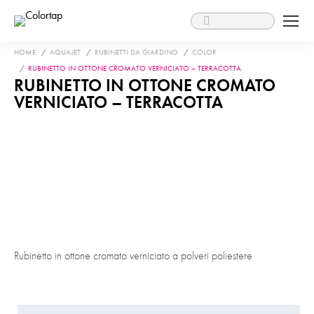
Search:
You are here:
HOME
AQUAJET
RUBINETTI DA GIARDINO
COLOR
RUBINETTO IN OTTONE CROMATO VERNICIATO – TERRACOTTA
RUBINETTO IN OTTONE CROMATO
VERNICIATO – TERRACOTTA
Rubinetto in ottone cromato verniciato a polveri poliestere