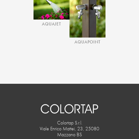
AQUAJET
AQUAPOINT
Colortap S.r.l.
Viale Enrico Mattei, 23, 25080
Mazzano BS