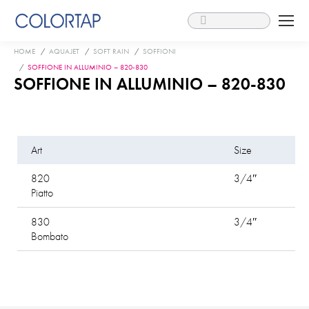
Search:
You are here:
HOME
AQUAJET
SOFT RAIN
SOFFIONI
SOFFIONE IN ALLUMINIO – 820-830
SOFFIONE IN ALLUMINIO – 820-830
Art
Size
820
3/4″
Piatto
830
3/4″
Bombato