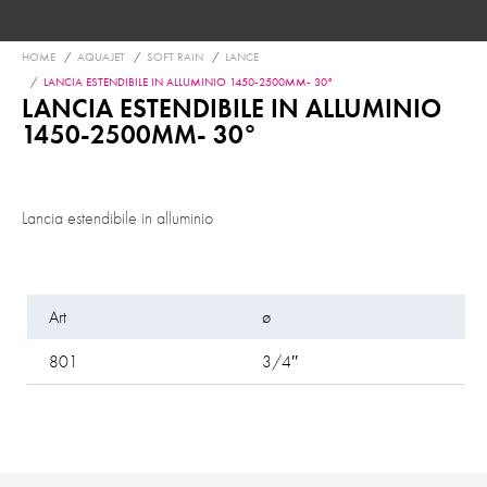
You are here:
HOME
AQUAJET
SOFT RAIN
LANCE
LANCIA ESTENDIBILE IN ALLUMINIO 1450-2500MM- 30°
LANCIA ESTENDIBILE IN ALLUMINIO
1450-2500MM- 30°
Lancia estendibile in alluminio
Art
ø
m
801
3/4″
1