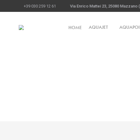
+39 030 259 12 61
Via Enrico Mattei 23, 25080 Mazzano (B
AQUAJET
AQUAPOI
HOME